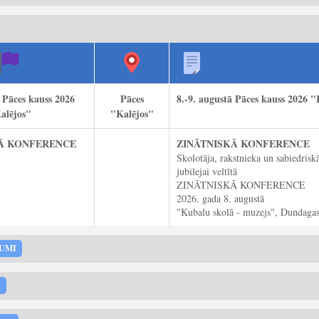
ā Pāces kauss 2026
Pāces
8.-9. augustā Pāces kauss 2026 "
alējos"
"Kalējos"
Ā KONFERENCE
ZINĀTNISKĀ KONFERENCE
Skolotāja, rakstnieka un sabiedris
jubilejai veltītā
ZINĀTNISKĀ KONFERENCE
2026. gada 8. augustā
"Kubalu skolā - muzejs", Dundagas
KUMI
I