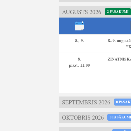
AUGUSTS 2026
2 PASĀKUMI
8., 9.
8.-9. august
"K
8.
ZINĀTNISK
plkst.
11:00
SEPTEMBRIS 2026
0 PASĀ
OKTOBRIS 2026
0 PASĀKUM