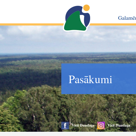
Galamē
Pasākumi
Visit Dundaga
Visit Dundaga