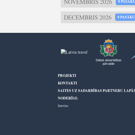
NOVEMBRIS 2026
0 PASĀK
DECEMBRIS 2026
0 PASĀK
----------
PROJEKTI
KONTAKTI
SAITES UZ SADARBĪBAS PARTNERU LAPĀ
NODERĪGI:
Serviss