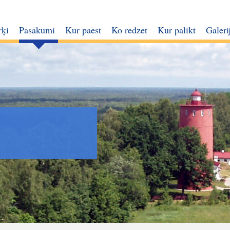
rķi
Pasākumi
Kur paēst
Ko redzēt
Kur palikt
Galeri