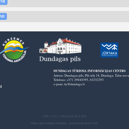
UMI
UMI
DUNDAGAS TŪRISMA INFORMĀCIJAS CENTRS
Adrese: Dundagas pils, Pils iela 14, Dundaga, Talsu no
Telefons: +371 29444395,
63232293
e-pasts: tic@dundaga.lv
M
CMS v.2.0.1 © RixtelLab 2014-2026
Mājas lapu izstrādāja
Grandem
, programmēja
Rixtel Lab
.