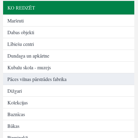
KO REDZĒT
Maršruti
Dabas objekti
Lībiešu centri
Dundaga un apkārtne
Kubalu skola - muzejs
Pāces vilnas pārstrādes fabrika
Dižgari
Kolekcijas
Baznīcas
Bākas
Pieminekļi