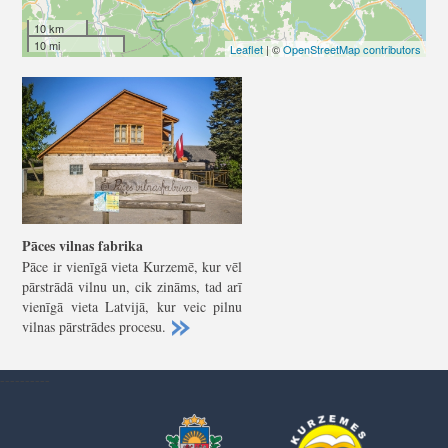
10 km
10 mi
Leaflet
| ©
OpenStreetMap contributors
Pāces vilnas fabrika
Pāce ir vienīgā vieta Kurzemē, kur vēl
pārstrādā vilnu un, cik zināms, tad arī
vienīgā vieta Latvijā, kur veic pilnu
vilnas pārstrādes procesu.
----------