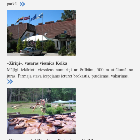
parkā.
«Zīriņi», vasaras viesnīca Kolkā
Mājīgi iekārtoti viesnīcas numuriņi ar ērtībām, 500 m attālumā no
jūras. Pirmajā stāvā iespējams ieturēt brokastis, pusdienas, vakariņas.