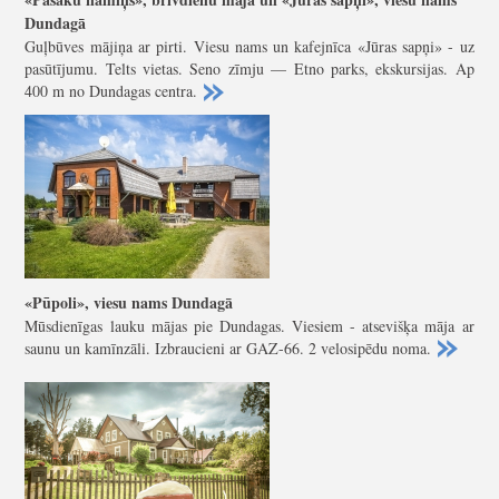
Dundagā
Guļbūves mājiņa ar pirti. Viesu nams un kafejnīca «Jūras sapņi» - uz
pasūtījumu. Telts vietas. Seno zīmju — Etno parks, ekskursijas. Ap
400 m no Dundagas centra.
«Pūpoli», viesu nams Dundagā
Mūsdienīgas lauku mājas pie Dundagas. Viesiem - atsevišķa māja ar
saunu un kamīnzāli. Izbraucieni ar
GAZ-66
. 2 velosipēdu noma.