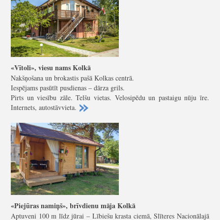
«Vītoli», viesu nams Kolkā
Nakšņošana un brokastis pašā Kolkas centrā.
Iespējams pasūtīt pusdienas – dārza grils.
Pirts un viesību zāle. Telšu vietas. Velosipēdu un pastaigu nūju īre.
Internets, autostāvvieta.
«Piejūras namiņš», brīvdienu māja Kolkā
Aptuveni 100 m līdz jūrai – Lībiešu krasta ciemā, Slīteres Nacionālajā