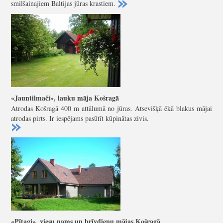
smilšainajiem Baltijas jūras krastiem.
«Jauntilmači», lauku māja Košragā
Atrodas Košragā 400 m attālumā no jūras. Atsevišķā ēkā blakus mājai
atrodas pirts. Ir iespējams pasūtīt kūpinātas zivis.
«Pītagi», viesu nams un brīvdienu mājas Košragā