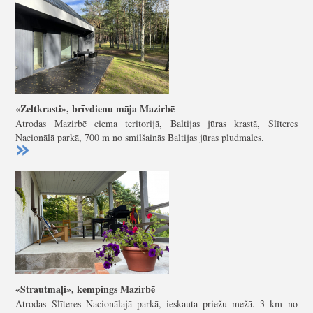
«Zeltkrasti», brīvdienu māja Mazirbē
Atrodas Mazirbē ciema teritorijā, Baltijas jūras krastā, Slīteres
Nacionālā parkā, 700 m no smilšainās Baltijas jūras pludmales.
«Strautmaļi», kempings Mazirbē
Atrodas Slīteres Nacionālajā parkā, ieskauta priežu mežā. 3 km no