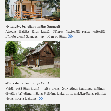
«Nītaigā», brīvdienu mājas Saunagā
Atrodas Baltijas jūras krastā, Slīteres Nacionālā parka teritorijā,
Lībiešu ciemā Saunags, ap 400 m no jūras.
«Purvziedi», kempings Vaidē
Vaidē, pašā jūras krastā – telšu vietas, četrvietīgas kempinga mājiņas,
divstāvu brīvdienu māja ar ērtībām, lauku pirts, makšķerēšana, piknika
vietas, sporta laukums.