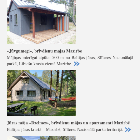
«Jūvgumegi», brīvdienu mājas Mazirbē
Mājiņas mierīgai atpūtai 500 m no Baltijas jūras, Slīteres Nacionālajā
parkā, Lībiešu krasta ciemā Mazirbe.
Jūras māja «Dzelmes», brīvdienu mājas un apartamenti Mazirbē
Baltijas jūras krastā – Mazirbē, Slīteres Nacionālā parka teritorijā.