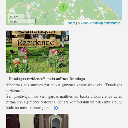
6
10 km
10 mi
Leaflet
| ©
OpenStreetMap contributors
"Dundagas rezidence", naktsmītnes Dundagā
Modernas naktsmītnes pārim vai ģimenei vēsturiskajā ēkā “Dundagas
rezidence”.
Šeit piedāvājam ne vien gardas maltītes un banketu konferenču zāles
pirmā stāva ģimenes restorānā, bet arī komfortablu un patīkamu atpūtu
kādā no mūsu numuriņiem.