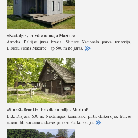
«Kastulgi», brīvdienu māja Mazirbē
Atrodas Baltijas jūras krastā, Slīteres Nacionālā parka teritorijā,
Lībiešu ciemā Mazirbe, ap 500 m no jūras.
«Stūrīši–Branki», brīvdienu mājas Mazirbē
Līdz Dižjūrai 600 m. Naktsmājas, kamīnzāle, pirts, ekskursijas, lībiešu
ēdieni, lībiešu seno sadzīves priekšmetu kolekcija.