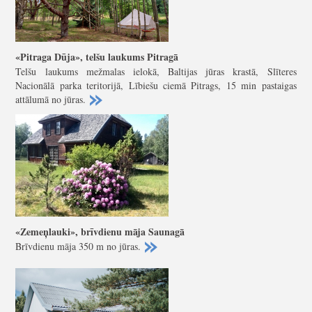
«Pitraga Dūja», telšu laukums Pitragā
Telšu laukums mežmalas ielokā, Baltijas jūras krastā, Slīteres
Nacionālā parka teritorijā, Lībiešu ciemā Pitrags, 15 min pastaigas
attālumā no jūras.
«Zemeņlauki», brīvdienu māja Saunagā
Brīvdienu māja 350 m no jūras.