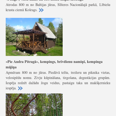
Atrodas 800 m no Baltijas jūras, Slīteres Nacionālajā parkā, Lībiešu
krasta ciemā Košrags.
«Pie Andra Pitragā», kempings, brīvdienu namiņš, kempinga
mājiņa
Apmēram 800 m no jūras. Piedāvā telšu, treileru un piknika vietas,
velosipēdu nomu. Zivju kūpināšana, tirgošana, degustācijas grupām.
Iespēja redzēt dažādu žogu veidus, pastaigu taka un makšķernieku
iespēja.