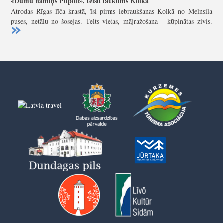
«Dūmu namiņš Pūpoli», telšu laukums Kolkā
Atrodas Rīgas līča krastā, īsi pirms iebraukšanas Kolkā no Melnsila
puses, netālu no šosejas. Telts vietas, mājražošana – kūpinātas zivis.
----------