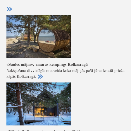
«Saules mājas», vasaras kempings Kolkasragā
Nakšņošana divvietīgās mucveida koka mājiņās pašā jūras krastā priežu
kāpās Kolkasragā.