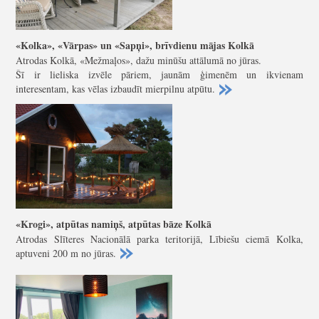
«Kolka», «Vārpas» un «Sapņi», brīvdienu mājas Kolkā
Atrodas Kolkā, «Mežmaļos», dažu minūšu attālumā no jūras.
Šī ir lieliska izvēle pāriem, jaunām ģimenēm un ikvienam
interesentam, kas vēlas izbaudīt mierpilnu atpūtu.
«Krogi», atpūtas namiņš, atpūtas bāze Kolkā
Atrodas Slīteres Nacionālā parka teritorijā, Lībiešu ciemā Kolka,
aptuveni 200 m no jūras.