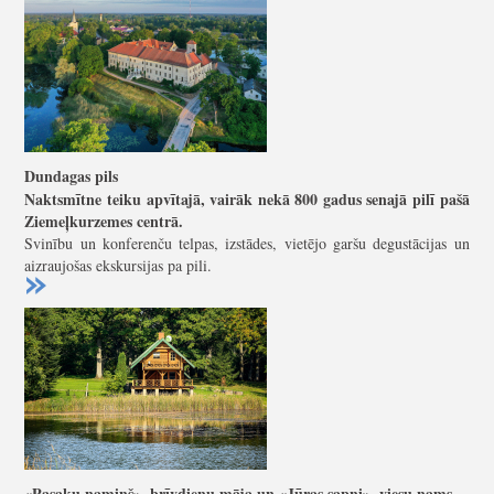
Dundagas pils
Naktsmītne teiku apvītajā, vairāk nekā 800 gadus senajā pilī pašā
Ziemeļkurzemes centrā.
Svinību un konferenču telpas, izstādes, vietējo garšu degustācijas un
aizraujošas ekskursijas pa pili.
«Pasaku namiņš», brīvdienu māja un «Jūras sapņi», viesu nams