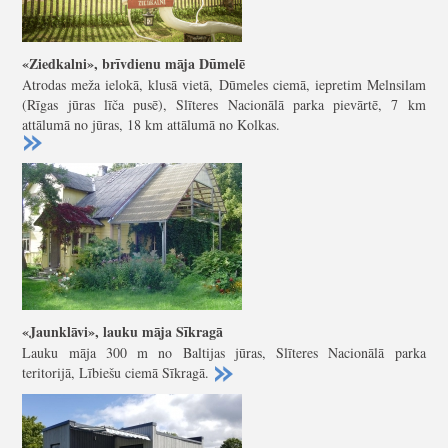
«Ziedkalni», brīvdienu māja Dūmelē
Atrodas meža ielokā, klusā vietā, Dūmeles ciemā, iepretim Melnsilam
(Rīgas jūras līča pusē), Slīteres Nacionālā parka pievārtē, 7 km
attālumā no jūras, 18 km attālumā no Kolkas.
«Jaunklāvi», lauku māja Sīkragā
Lauku māja 300 m no Baltijas jūras, Slīteres Nacionālā parka
teritorijā, Lībiešu ciemā Sīkragā.