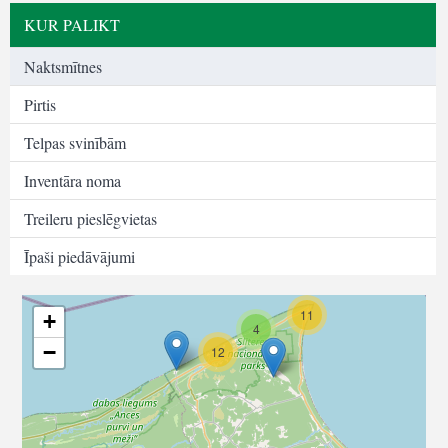
KUR PALIKT
Naktsmītnes
Pirtis
Telpas svinībām
Inventāra noma
Treileru pieslēgvietas
Īpaši piedāvājumi
11
+
4
−
12