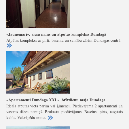
«Jaunemari», viesu nams un atpūtas komplekss Dundagā
Atpūtas komplekss ar pirti, baseinu un svinību zālēm Dundagas centrā
«Apartamenti Dundaga XXL», brīvdienu māja Dundagā
Ideāla atpūtas vieta pārim vai ģimenei. Piedāvājumā 2 apartamenti un
vasaras dārza namiņš. Brokastu piedāvājums. Baseins, pirts, augstais
kubls. Velosipēdu noma.