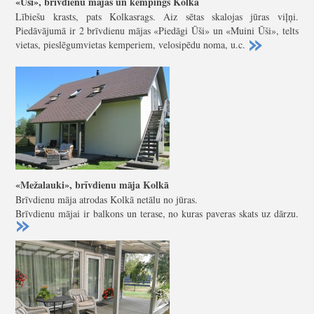
«Ūši», brīvdienu mājas un kempings Kolkā
Lībiešu krasts, pats Kolkasrags. Aiz sētas skalojas jūras viļņi.
Piedāvājumā ir 2 brīvdienu mājas «Piedāgi Ūši» un «Muini Ūši», telts
vietas, pieslēgumvietas kemperiem, velosipēdu noma, u.c.
«Mežalauki», brīvdienu māja Kolkā
Brīvdienu māja atrodas Kolkā netālu no jūras.
Brīvdienu mājai ir balkons un terase, no kuras paveras skats uz dārzu.