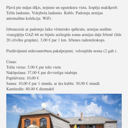
Pļavā pie mājas dīķis, nojume un ugunskura vieta. Iespēja makšķerēt.
Telšu laukums. Volejbola laukums. Kubls. Padomju armijas
automašīnu kolekcija. WiFi.
I
zbraucieni ar padomju laika vēsturisko spēkratu, armijas mašīnu-
visurgājēju GAZ-66 uz bijušo aizliegtās zonas armijas daļu Irbenē (līdz
20 cilvēku grupām), 3,00 € par 1 km.
Irbenes radioteleskops.
Piedāvājumā mikroautobusa pakalpojumi, velosipēdu noma (2 gab.).
Cenas:
Telšu vietas: 5,00 € par telts vietu
Nakšņošana: 37,00 € par divvietīgu istabiņu
Papildvieta: 10,00 €
Sauna: 10,00 € par 1 stundu, ar āra kublu: 30,00 € stundā
Kamīnzāle: 80,00 € diennaktī