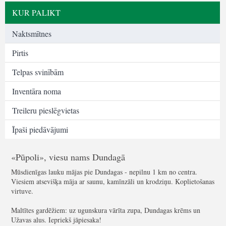
KUR PALIKT
Naktsmītnes
Pirtis
Telpas svinībām
Inventāra noma
Treileru pieslēgvietas
Īpaši piedāvājumi
«Pūpoli», viesu nams Dundagā
Mūsdienīgas lauku mājas pie Dundagas - nepilnu 1 km no centra.
Viesiem atsevišķa māja ar saunu, kamīnzāli un krodziņu. Koplietošanas
virtuve.
Maltītes gardēžiem: uz ugunskura vārīta zupa, Dundagas krēms un
Užavas alus. Iepriekš jāpiesaka!