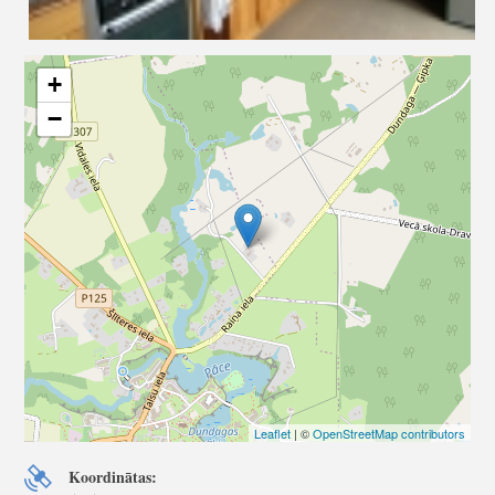
+
−
Leaflet
| ©
OpenStreetMap contributors
Koordinātas: