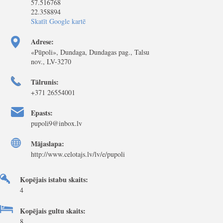
57.516768
22.358894
Skatīt Google kartē
Adrese:
«Pūpoli», Dundaga, Dundagas pag., Talsu
nov., LV-3270
Tālrunis:
+371 26554001
Epasts:
pupoli9@inbox.lv
Mājaslapa:
http://www.celotajs.lv/lv/e/pupoli
Kopējais istabu skaits:
4
Kopējais gultu skaits:
8