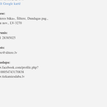
īt Google kartē
ese:
teres bāka», Šlītere, Dundagas pag.,
su nov., LV-3270
runis:
1 28385025
sts:
ere@slitere.lv
aslapa:
.facebook.com/profile.php?
100054743170838
.tiekamiesdaba.lv