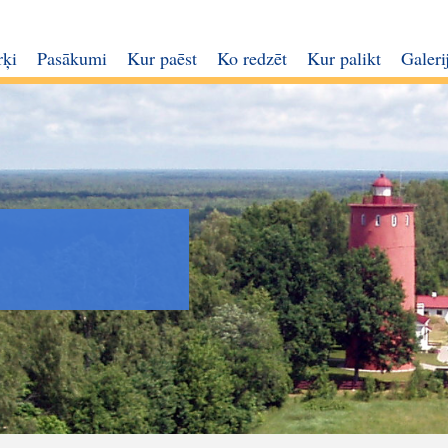
rķi
Pasākumi
Kur paēst
Ko redzēt
Kur palikt
Galeri