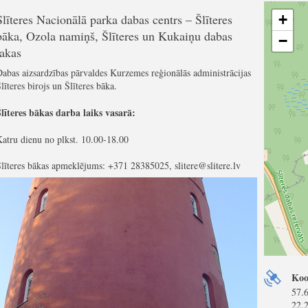
Slīteres Nacionālā parka dabas centrs – Šlīteres
+
bāka, Ozola namiņš, Šlīteres un Kukaiņu dabas
−
takas
abas aizsardzības pārvaldes Kurzemes reģionālās administrācijas
līteres birojs
un
Šlīteres bāka
.
līteres bākas darba laiks vasarā:
atru dienu no plkst. 10.00-18.00
līteres bākas apmeklējums: +371 28385025, slitere@slitere.lv
Koo
57.
22.