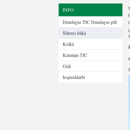
INFO
Dundagas TIC Dundagas pilī
D
Šlīteres bākā
Š
Kolkā
Š
Kaimiņu TIC
K
Gidi
Š
Iespieddarbi