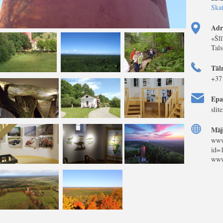
Skat
Adr
«Šlī
Tal
Tāl
+37
Epa
slit
Māj
www
id=
www