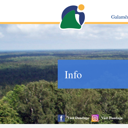
Galamē
Info
Visit Dundaga
Visit Dundaga