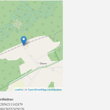
Leaflet
| ©
OpenStreetMap contributors
rdinātas:
62856211142479
289156552429176