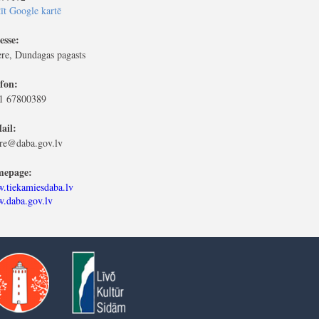
īt Google kartē
esse:
ere, Dundagas pagasts
efon:
1 67800389
ail:
ere@daba.gov.lv
epage:
.tiekamiesdaba.lv
.daba.gov.lv