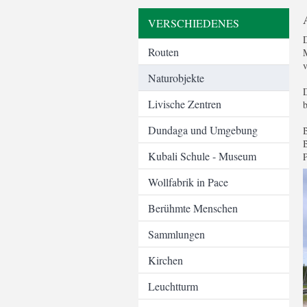
VERSCHIEDENES
D
Routen
M
v
Naturobjekte
D
Livische Zentren
b
Dundaga und Umgebung
B
B
Kubali Schule - Museum
P
Wollfabrik in Pace
Berühmte Menschen
Sammlungen
Kirchen
Leuchtturm