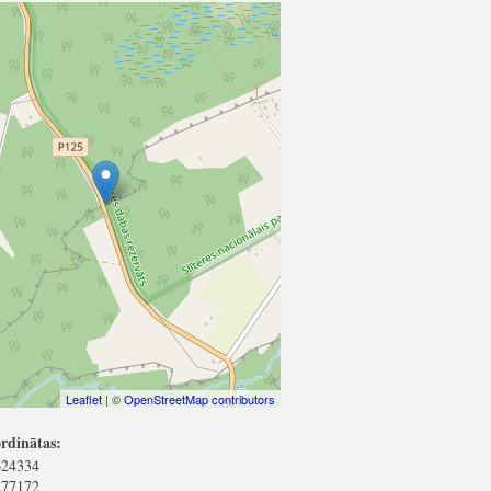
Leaflet
| ©
OpenStreetMap contributors
rdinātas:
624334
277172