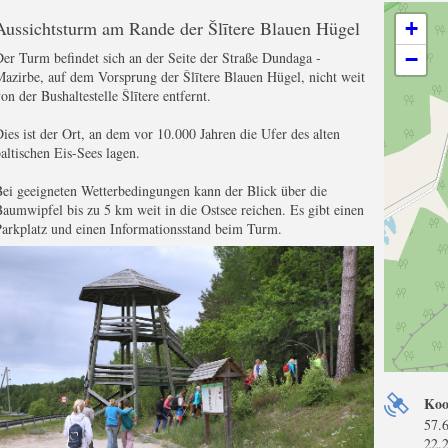
Aussichtsturm am Rande der Šlītere Blauen Hügel
+
−
er Turm befindet sich an der Seite der Straße Dundaga -
azirbe, auf dem Vorsprung der Šlītere Blauen Hügel, nicht weit
on der Bushaltestelle Šlītere entfernt.
ies ist der Ort, an dem vor 10.000 Jahren die Ufer des alten
altischen Eis-Sees lagen.
ei geeigneten Wetterbedingungen kann der Blick über die
aumwipfel bis zu 5 km weit in die Ostsee reichen. Es gibt einen
arkplatz und einen Informationsstand beim Turm.
Koo
57.
22.