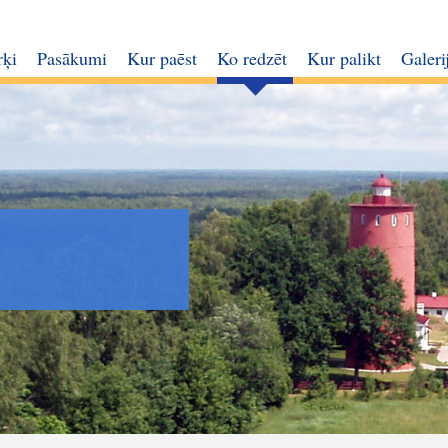
rķi
Pasākumi
Kur paēst
Ko redzēt
Kur palikt
Galeri