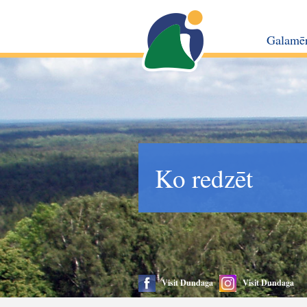
Galamē
Ko redzēt
Visit Dundaga
Visit Dundaga