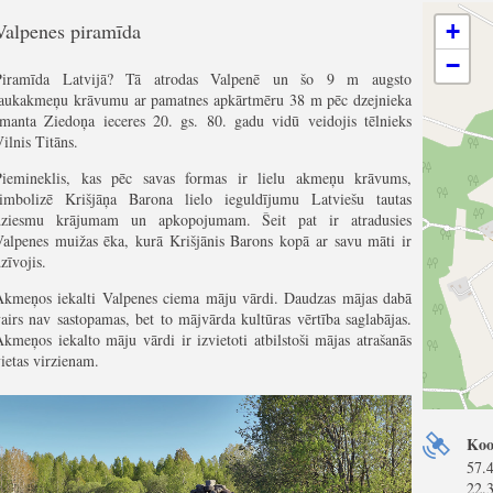
Valpenes piramīda
+
−
Piramīda Latvijā? Tā atrodas Valpenē un šo 9 m augsto
laukakmeņu krāvumu ar pamatnes apkārtmēru 38 m pēc dzejnieka
Imanta Ziedoņa ieceres 20. gs. 80. gadu vidū veidojis tēlnieks
ilnis Titāns.
Piemineklis, kas pēc savas formas ir lielu akmeņu krāvums,
simbolizē Krišjāņa Barona lielo ieguldījumu Latviešu tautas
dziesmu krājumam un apkopojumam. Šeit pat ir atradusies
Valpenes muižas ēka, kurā Krišjānis Barons kopā ar savu māti ir
zīvojis.
Akmeņos iekalti Valpenes ciema māju vārdi. Daudzas mājas dabā
airs nav sastopamas, bet to mājvārda kultūras vērtība saglabājas.
kmeņos iekalto māju vārdi ir izvietoti atbilstoši mājas atrašanās
ietas virzienam.
Koo
57.
22.