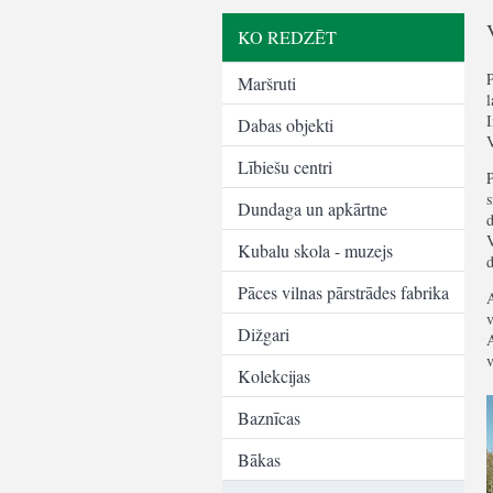
KO REDZĒT
Maršruti
Dabas objekti
V
Lībiešu centri
Dundaga un apkārtne
Kubalu skola - muzejs
d
Pāces vilnas pārstrādes fabrika
v
Dižgari
A
v
Kolekcijas
Baznīcas
Bākas