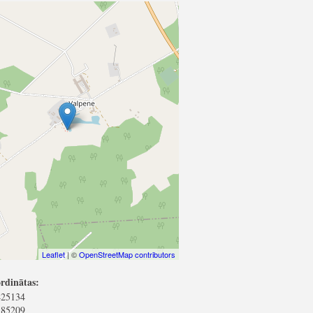
Leaflet
| ©
OpenStreetMap contributors
rdinātas:
425134
385209