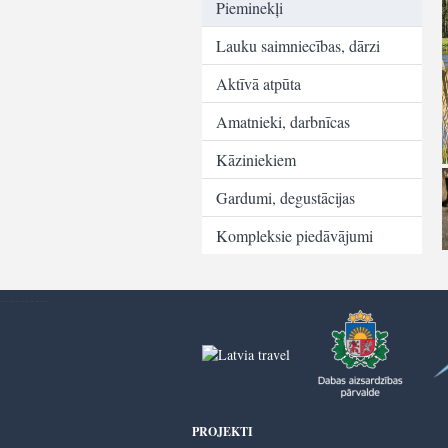
Pieminekļi
Lauku saimniecības, dārzi
Aktīvā atpūta
Amatnieki, darbnīcas
Kāziniekiem
Gardumi, degustācijas
Kompleksie piedāvājumi
----------
PROJEKTI