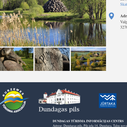
Skat
Adr
Valp
327
DUNDAGAS TŪRISMA INFORMĀCIJAS CENTRS
Adrese: Dundagas pils, Pils iela 14, Dundaga, Talsu no