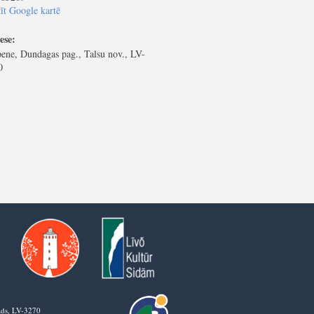
īt Google kartē
ese:
ene, Dundagas pag., Talsu nov., LV-
0
vads, LV-3270