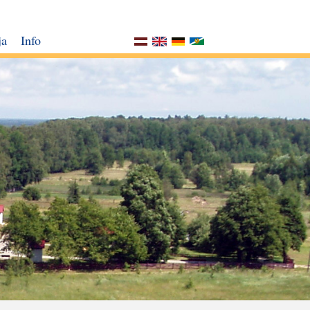
ja
Info