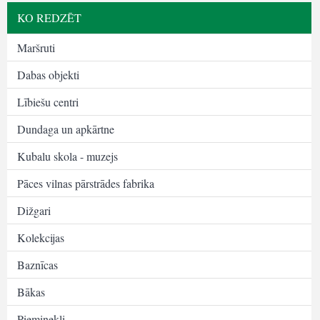
KO REDZĒT
Maršruti
Dabas objekti
Lībiešu centri
Dundaga un apkārtne
Kubalu skola - muzejs
Pāces vilnas pārstrādes fabrika
Dižgari
Kolekcijas
Baznīcas
Bākas
Pieminekļi