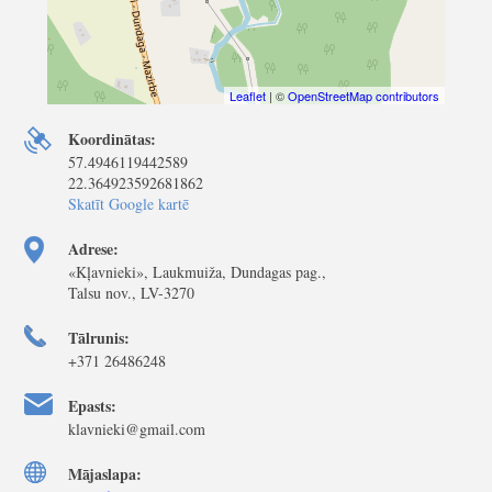
Leaflet
| ©
OpenStreetMap contributors
Koordinātas:
57.4946119442589
22.364923592681862
Skatīt Google kartē
Adrese:
«Kļavnieki», Laukmuiža, Dundagas pag.,
Talsu nov., LV-3270
Tālrunis:
+371 26486248
Epasts:
klavnieki@gmail.com
Mājaslapa: