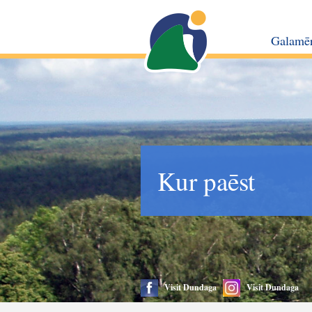
Galamē
Kur paēst
Visit Dundaga
Visit Dundaga