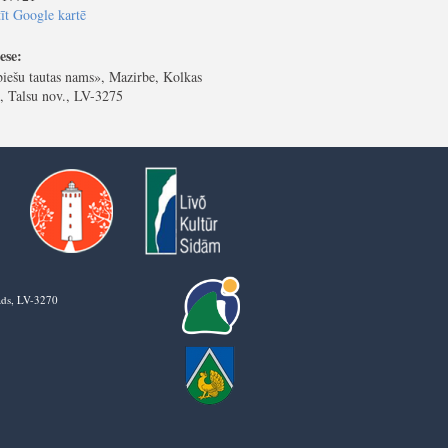
īt Google kartē
ese:
iešu tautas nams», Mazirbe, Kolkas
, Talsu nov., LV-3275
vads, LV-3270