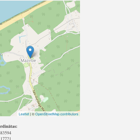
Leaflet
| ©
OpenStreetMap contributors
rdinātas:
683594
317721