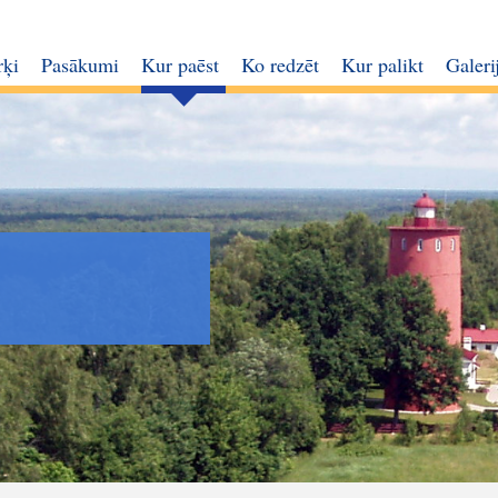
rķi
Pasākumi
Kur paēst
Ko redzēt
Kur palikt
Galeri