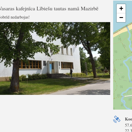
Vasaras kafejnīca Lībiešu tautas namā Mazirbē
+
−
obrīd nedarbojas!
Koo
57.
22.