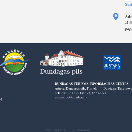
Skat
Adr
«Līb
pag.
DUNDAGAS TŪRISMA INFORMĀCIJAS CENTRS
Adrese: Dundagas pils, Pils iela 14, Dundaga, Talsu no
Telefons: +371 29444395,
63232293
e-pasts: tic@dundaga.lv
M
CMS v.2.0.1 © RixtelLab 2014-2026